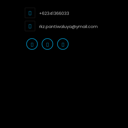
+62341366033
rkz.pantiwaluya@ymail.com