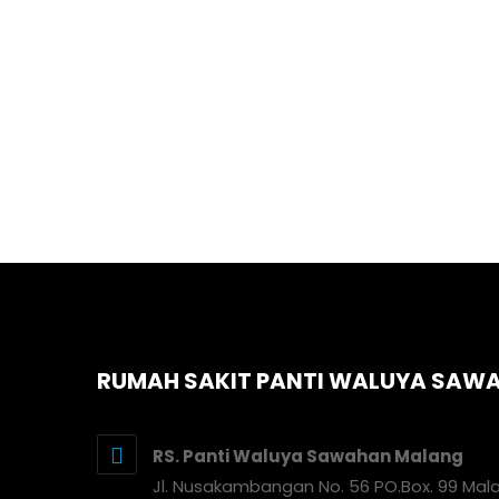
RUMAH SAKIT PANTI WALUYA SAW
RS. Panti Waluya Sawahan Malang
Jl. Nusakambangan No. 56 PO.Box. 99 Mal