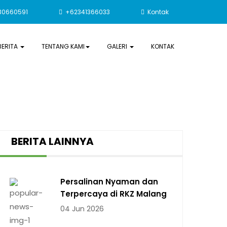
30660591
+62341366033
Kontak
BERITA
TENTANG KAMI
GALERI
KONTAK
BERITA LAINNYA
Persalinan Nyaman dan
Terpercaya di RKZ Malang
04 Jun 2026