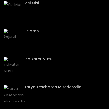
Visi Misi
Sejarah
Indikator Mutu
Karya Kesehatan Misericordia