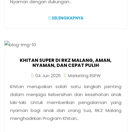
Nyaman dengan dukungan…
SELENGKAPNYA
KHITAN SUPER DI RKZ MALANG, AMAN,
NYAMAN, DAN CEPAT PULIH
04 Jun 2026
Marketing RSPW
Khitan merupakan salah satu langkah penting
dalam menjaga kebersihan dan kesehatan anak
laki-laki. Untuk memberikan pengalaman yang
nyaman bagi anak dan orang tua, RKZ Malang
menghadirkan Program Khitan…