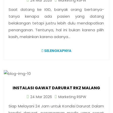
24 Mar 2026
Marketing RSPW
Saat datang ke IGD, banyak orang bertanya-
tanya kenapa ada pasien yang datang
belakangan tetapi justru lebih dulu mendapatkan
penanganan. Tentunya, hal ini bukan karena pilih
kasih, melainkan karena adanya…
SELENGKAPNYA
INSTALASI GAWAT DARURAT RKZ MALANG
24 Mar 2026
Marketing RSPW
Siap Melayani 24 Jam untuk Kondisi Darurat Dalam
kondisi darurat, penanganan medis yang cepat