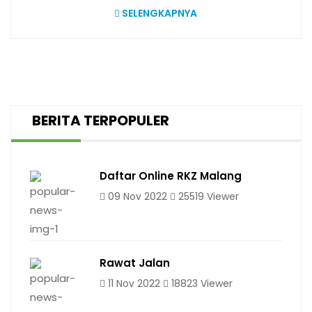
SELENGKAPNYA
BERITA TERPOPULER
Daftar Online RKZ Malang
09 Nov 2022
25519 Viewer
Rawat Jalan
11 Nov 2022
18823 Viewer