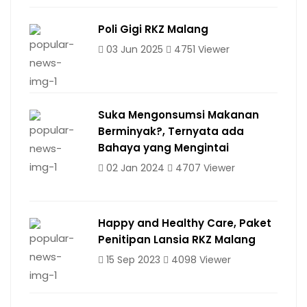
Poli Gigi RKZ Malang
03 Jun 2025
4751 Viewer
Suka Mengonsumsi Makanan
Berminyak?, Ternyata ada
Bahaya yang Mengintai
02 Jan 2024
4707 Viewer
Happy and Healthy Care, Paket
Penitipan Lansia RKZ Malang
15 Sep 2023
4098 Viewer