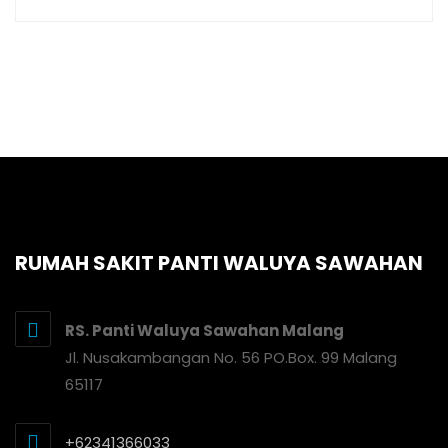
RUMAH SAKIT PANTI WALUYA SAWAHAN
RS. Panti Waluya Sawahan Malang
Jl. Nusakambangan No. 56 PO.Box. 99 Malang
65117
+62341366033