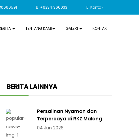
30660591
+62341366033
Kontak
BERITA
TENTANG KAMI
GALERI
KONTAK
BERITA LAINNYA
Persalinan Nyaman dan
Terpercaya di RKZ Malang
04 Jun 2026