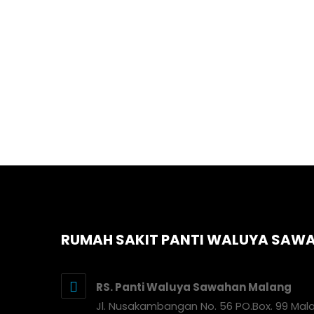
RUMAH SAKIT PANTI WALUYA SAW
RS. Panti Waluya Sawahan Malang
Jl. Nusakambangan No. 56 PO.Box. 99 Mal